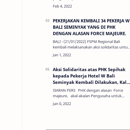
mendukung perjuangan kawan-kawan
Serikat NagaWorld LRSU Kamboja dan
mengecam keras atas penahanan p…
PEKERJAKAN KEMBALI 34 PEKERJA W
BALI SEMINYAK YANG DI PHK
DENGAN ALASAN FORCE MAJEURE.
BALI - (21/01/2022) FSPM Regional Bali
kembali melaksanakan aksi solidaritas untuk
34 pekerja di Hotel W Bali Seminyak, yang
juga merupakan anggota SPM W Bali
Seminyak, yang di PHK…
Aksi Solidaritas atas PHK Sepihak
kepada Pekerja Hotel W Bali
Seminyak Kembali Dilakukan, Kali
ini digelar didepan Gedung PHI
SIARAN PERS PHK dengan alasan Force
Denpasar
majeure, akal-akalan Pengusaha untuk
menolak Bertanggung Jawab dalam
Pandemi Covid-19. Pekerjakan Kembali 34
Pe…