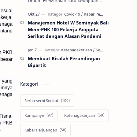
Umum FSPM Salah satu kewajiban
anggota serikat pekerja adalah
Sesuai
membayar iuran serikat pekerja.
kerja,
Besarannya bisa b…
Manajemen Hotel W Seminyak Bali
Tenaga
Mem-PHK 100 Pekerja Anggota
ntang
Serikat dengan Alasan Pandemi
am PKB
Membuat Risalah Perundingan
ebesar
Bipartit
a yang
Kategori
lumnya
Tenaga
Serba-serbi Serikat
Kampanye
Ketenagakerjaan
Tisna,
di PKB
.
Kabar Perjuangan