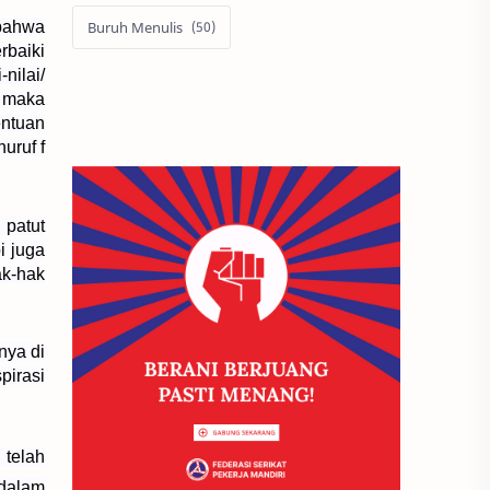
Buruh Menulis
bahwa
rbaiki
nilai/
, maka
entuan
uruf f
patut
i juga
ak-hak
nya di
pirasi
telah
 dalam