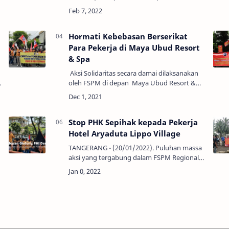
Serikat Buruh Makanan dan Minuman)
melakukan aksi pada hari ini (07/02/2022)
tepat didepan kantor Kedu…
Hormati Kebebasan Berserikat
Para Pekerja di Maya Ubud Resort
& Spa
Aksi Solidaritas secara damai dilaksanakan
oleh FSPM di depan Maya Ubud Resort &
Spa, hari ini, 31 Desember 2021, untuk
menuntut kepada pihak manajemen hotel
atas d…
Stop PHK Sepihak kepada Pekerja
Hotel Aryaduta Lippo Village
​​TANGERANG - (20/01/2022). ​Puluhan massa
aksi yang tergabung dalam FSPM Regional
Jabodetabek kembali melakukan aksi
solidaritas kepada pekerja hotel Aryaduta
Lippo Village …