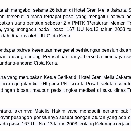
telah mengabdi selama 26 tahun di Hotel Gran Melia Jakarta. 
n tersebut, dimana terdapat pasal yang mengatur bahwa pe
apatkan uang pensiun sebesar 2 x PMTK (Peraturan Menteri 
un, yang mengacu pada
pasal 167 UU No.13 tahun 2003 te
dah dihapus oleh UU Cipta Kerja.
pendapat bahwa ketentuan mengenai perhitungan pensiun dal
bahan undang-undang. Perusahaan hanya bersedia membayar s
undang-undang Cipta Kerja.
isna yang merupakan Ketua Serikat di Hotel Gran Melia Jakart
jukan gugatan ke PHI pada PN Jakarta Pusat, setelah sebe
dingan bipartit maupun pada tingkat mediasi di suku dinas 
njang, akhirnya Majelis Hakim yang mengadili perkara pak 
ayar pesangon pensiunnya sesuai dengan aturan yang ada 
ada pasal 167 UU No. 13 tahun 2003 tentang Ketenagakerjaan