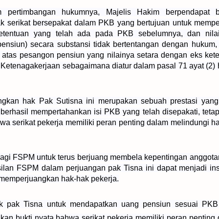
am pertimbangan hukumnya, Majelis Hakim berpendapat 
k serikat bersepakat dalam PKB yang bertujuan untuk mempe
ketentuan yang telah ada pada PKB sebelumnya, dan nilai-
pensiun) secara substansi tidak bertentangan dengan hukum
ak atas pesangon pensiun yang nilainya setara dengan eks ket
Ketenagakerjaan sebagaimana diatur dalam pasal 71 ayat (2) h
kan hak Pak Sutisna ini merupakan sebuah prestasi yang 
erhasil mempertahankan isi PKB yang telah disepakati, tetap
 serikat pekerja memiliki peran penting dalam melindungi h
bagi FSPM untuk terus berjuang membela kepentingan anggota
lan FSPM dalam perjuangan pak Tisna ini dapat menjadi ins
tif memperjuangkan hak-hak pekerja.
 pak Tisna untuk mendapatkan uang pensiun sesuai PKB 
kan bukti nyata bahwa serikat pekerja memiliki peran penting