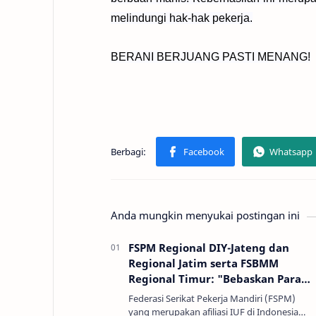
melindungi hak-hak pekerja.
BERANI BERJUANG PASTI MENANG!
Anda mungkin menyukai postingan ini
FSPM Regional DIY-Jateng dan
Regional Jatim serta FSBMM
Regional Timur: "Bebaskan Para
Pemimpin Serikat NagaWorld LRSU
Federasi Serikat Pekerja Mandiri (FSPM)
Kamboja yang Ditangkap!"
yang merupakan afiliasi IUF di Indonesia