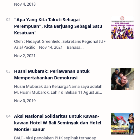
PHK Sepihak yang dilakukan manajemen Hotel
Pullman Jakarta Indonesia terhadap …
“Apa Yang Kita Takuti Sebagai
Perempuan”, Kita Berjuang Sebagai Satu
Kesatuan!
Oleh : Hidayat Greenfield, Sekretaris Regional IUF
Asia/Pacific | Nov 14, 2021 | Bahasa
Indonesia, Women Unions & Power Ungkapan
“apa yang …
Husni Mubarak: Perlawanan untuk
Mempertahankan Demokrasi
Husni Mubarak dan KeluargaNama saya adalah
M. Husni Mubarok, Lahir di Bekasi 11 Agustus
1982. Saya adalah anak pertama dari 3
bersaudara, buah dari pasangan Rochmat dan
Wati.…
Aksi Nasional Solidaritas untuk Kawan-
kawan Hotel W Bali Seminyak dan Hotel
Montier Sanur
BALI - Aksi penolakan PHK sepihak terhadap