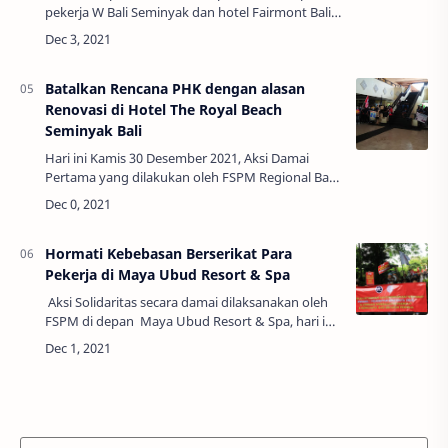
pekerja W Bali Seminyak dan hotel Fairmont Bali
Sanur (yang sekarang berganti nama menjadi
hotel Montier Sanur) k…
Batalkan Rencana PHK dengan alasan
Renovasi di Hotel The Royal Beach
Seminyak Bali
Hari ini Kamis 30 Desember 2021, Aksi Damai
Pertama yang dilakukan oleh FSPM Regional Bali,
terkait dengan rencana PHK massal terhadap
para Pekerja The Royal Beach Semi…
Hormati Kebebasan Berserikat Para
Pekerja di Maya Ubud Resort & Spa
Aksi Solidaritas secara damai dilaksanakan oleh
FSPM di depan Maya Ubud Resort & Spa, hari ini,
31 Desember 2021, untuk menuntut kepada
pihak manajemen hotel atas d…