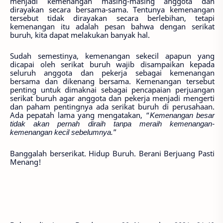
menjadi kemenangan masing-masing anggota dan
dirayakan secara bersama-sama
. T
entunya kemenangan
tersebut tidak dirayakan secara berlebihan
,
tetapi
kemenangan itu adalah pesan bahwa dengan serikat
buruh
,
kita dapat melakukan banyak hal.
Sudah semestinya, kemenangan sek
e
cil apapun yang
dicapai oleh serikat buruh wajib disampaikan kepada
seluruh anggota dan pekerja sebagai kemenangan
bersama dan dikenang bersama
. Kemenangan tersebut
penting untuk dimaknai
sebagai pencapaian perjuangan
serikat buruh agar anggota dan pekerja menjadi mengerti
dan paham pentingnya ada serikat buruh di perusahaan.
Ada pepatah lama yang mengatakan
,
“
Kemenangan besar
tidak akan pernah diraih tanpa meraih kemenangan-
kemenangan kecil sebelumnya
.
”
Banggalah berserikat
.
Hidup Buruh.
Berani Berjuang Pasti
Menang
!