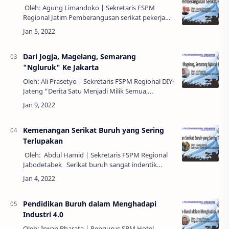
Oleh: Agung Limandoko | Sekretaris FSPM
Regional Jatim Pemberangusan serikat pekerja
merupakan salah satu upaya yang dilakukan
pengusaha untuk bisa lebih leluasa dalam m…
Dari Jogja, Magelang, Semarang
"Ngluruk" Ke Jakarta
Oleh: Ali Prasetyo | Sekretaris FSPM Regional DIY-
Jateng “Derita Satu Menjadi Milik Semua,
Solidaritas Sepanjang Masa” itulah cuplikan dari
syair lagu Mars FSPM. Dengan rasa s…
Kemenangan Serikat Buruh yang Sering
Terlupakan
Oleh: Abdul Hamid | Sekretaris FSPM Regional
Jabodetabek Serikat buruh sangat indentik
dengan perjuangan pemenuhan hak-hak pekerja
yang tidak diberikan oleh pe…
Pendidikan Buruh dalam Menghadapi
Industri 4.0
Oleh: Irwan Bharata | Pengurus SPM Hotel