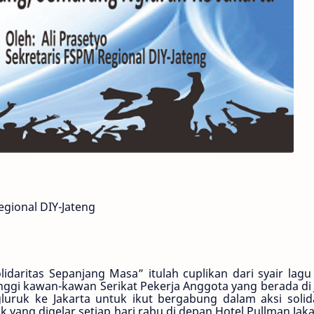
egional DIY-Jateng
lidaritas Sepanjang Masa” itulah cuplikan dari syair lag
inggi kawan-kawan Serikat Pekerja Anggota yang berada di 
ruk ke Jakarta untuk ikut bergabung dalam aksi solida
yang digelar setiap hari rabu di depan Hotel Pullman Jaka