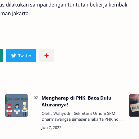
erus dilakukan sampai dengan tuntutan bekerja kembali
man Jakarta.
Mengharap di PHK, Baca Dulu
Aturannya!
Oleh : Wahyudi | Sekretaris Umum SPM
Dharmawangsa Bimasena Jakarta PHK no...!
Keberlangsungan Kerja ya...! Bicara tentang
PHK adalah suatu hal yang menakutkan bagi
pekerja, apala…