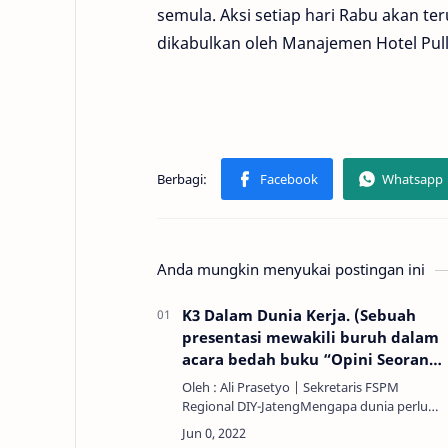
semula. Aksi setiap hari Rabu akan t
dikabulkan oleh Manajemen Hotel Pull
Anda mungkin menyukai postingan ini
K3 Dalam Dunia Kerja. (Sebuah
presentasi mewakili buruh dalam
acara bedah buku “Opini Seorang
Praktisi K3” di Yogyakarta, 27 Mei
Oleh : Ali Prasetyo | Sekretaris FSPM
2022).
Regional DIY-JatengMengapa dunia perlu
merespon kecelakaan dan penyakit di
tempat kerja pada ratusan tahun yang lalu?