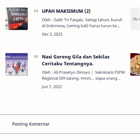
UPAH MAKSIMUM (2)
Oleh : Galih Tri Panjalu Setiap tahun, buruh
di Indonesia, (sering kali) harus turun ke
jalan, untuk memperjuangkan kenaikan
upah minimum, baik itu Upah Minimum
Provinsi mau…
Nasi Goreng Gila dan Sekilas
Ceritaku Tentangnya.
Oleh : Ali Prasetyo Dinoyo | Sekretaris FSPM
Regional DIY-Jateng. Hmm… siapa orang
Indonesia yang tidak tahu nasi goreng,
sungguh…dia yang tidak tahu termasuk
orang yang “ku…
Posting Komentar