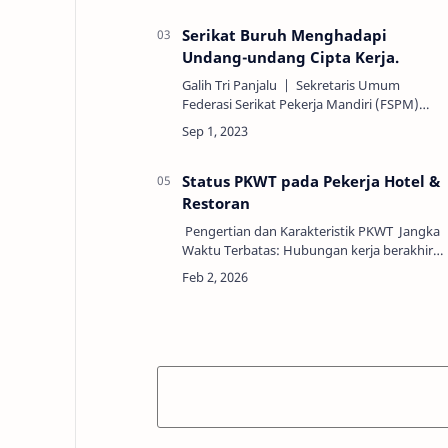
Dari perspektif sejarah…
Serikat Buruh Menghadapi
Undang-undang Cipta Kerja.
Galih Tri Panjalu | Sekretaris Umum
Federasi Serikat Pekerja Mandiri (FSPM)
periode 2023-2028. Sejak diundangkannya
UU No. 11 tahun 2020 tentang Cipta Kerja
ya…
Status PKWT pada Pekerja Hotel &
Restoran
Pengertian dan Karakteristik PKWT Jangka
Waktu Terbatas: Hubungan kerja berakhir
pada tanggal yang telah disepakati dalam
perjanjian, misalnya untuk proyek tertentu
at…