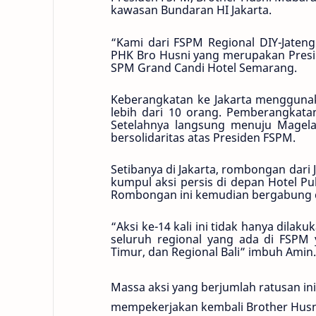
kawasan Bundaran HI Jakarta.
“Kami dari FSPM Regional DIY-Jateng 
PHK Bro Husni yang merupakan Presid
SPM Grand Candi Hotel Semarang.
Keberangkatan ke Jakarta mengguna
lebih dari 10 orang. Pemberangkata
Setelahnya langsung menuju Magel
bersolidaritas atas Presiden FSPM.
Setibanya di Jakarta, rombongan dari
kumpul aksi persis di depan Hotel Pu
Rombongan ini kemudian bergabung 
“Aksi ke-14 kali ini tidak hanya dilak
seluruh regional yang ada di FSPM y
Timur, dan Regional Bali” imbuh Amin.
Massa aksi yang berjumlah ratusan i
mempekerjakan kembali Brother Husni