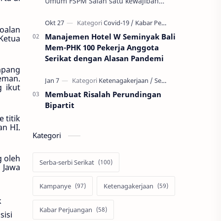
Umum FSPM Salah satu kewajiban
anggota serikat pekerja adalah
membayar iuran serikat pekerja.
soalan
Besarannya bisa b…
Manajemen Hotel W Seminyak Bali
Ketua
Mem-PHK 100 Pekerja Anggota
Serikat dengan Alasan Pandemi
mpang
eman.
 ikut
Membuat Risalah Perundingan
Bipartit
 titik
an HI.
Kategori
g oleh
Serba-serbi Serikat
 Jawa
Kampanye
Ketenagakerjaan
k
Kabar Perjuangan
sisi