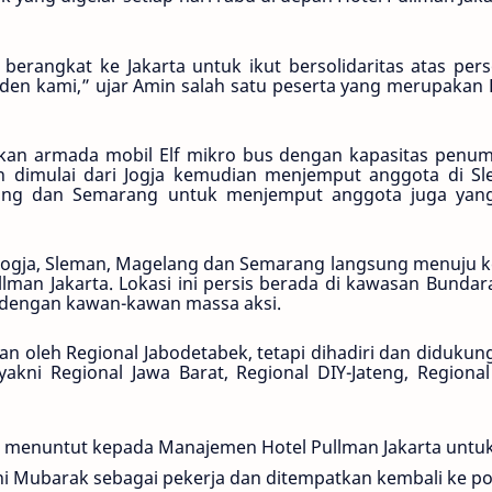
berangkat ke Jakarta untuk ikut bersolidaritas atas per
en kami,” ujar Amin salah satu peserta yang merupakan 
kan armada mobil Elf mikro bus dengan kapasitas penu
n dimulai dari Jogja kemudian menjemput anggota di Sl
ang dan Semarang untuk menjemput anggota juga yang
 Jogja, Sleman, Magelang dan Semarang langsung menuju ke
llman Jakarta. Lokasi ini persis berada di kawasan Bundar
dengan kawan-kawan massa aksi.
ukan oleh Regional Jabodetabek, tetapi dihadiri dan didukun
akni Regional Jawa Barat, Regional DIY-Jateng, Regional
ni menuntut kepada Manajemen Hotel Pullman Jakarta untu
 Mubarak sebagai pekerja dan ditempatkan kembali ke po